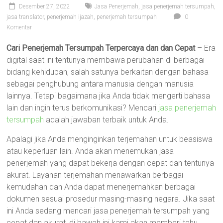
Desember 27, 2022
Jasa Penerjemah
,
jasa penerjemah tersumpah
,
jasa translator
,
penerjemah ijazah
,
penerjemah tersumpah
0
Komentar
Cari Penerjemah Tersumpah Terpercaya dan dan Cepat
– Era
digital saat ini tentunya membawa perubahan di berbagai
bidang kehidupan, salah satunya berkaitan dengan bahasa
sebagai penghubung antara manusia dengan manusia
lainnya. Tetapi bagaimana jika Anda tidak mengerti bahasa
lain dan ingin terus berkomunikasi? Mencari
jasa penerjemah
tersumpah
adalah jawaban terbaik untuk Anda.
Apalagi jika Anda menginginkan terjemahan untuk beasiswa
atau keperluan lain. Anda akan menemukan jasa
penerjemah yang dapat bekerja dengan cepat dan tentunya
akurat. Layanan terjemahan menawarkan berbagai
kemudahan dan Anda dapat menerjemahkan berbagai
dokumen sesuai prosedur masing-masing negara. Jika saat
ini Anda sedang mencari jasa penerjemah tersumpah yang
cepat dan akurat, di bawah ini kami akan memberi tahu