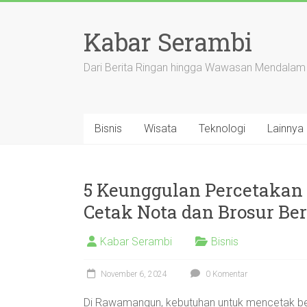
Skip
to
Kabar Serambi
content
Dari Berita Ringan hingga Wawasan Mendalam
Bisnis
Wisata
Teknologi
Lainnya
5 Keunggulan Percetaka
Cetak Nota dan Brosur Ber
Kabar Serambi
Bisnis
November 6, 2024
0 Komentar
Di Rawamangun, kebutuhan untuk mencetak ber