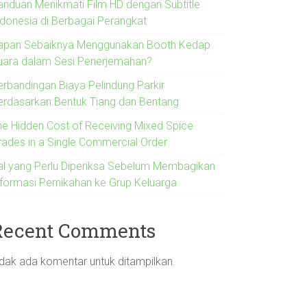
anduan Menikmati Film HD dengan Subtitle
ndonesia di Berbagai Perangkat
apan Sebaiknya Menggunakan Booth Kedap
uara dalam Sesi Penerjemahan?
erbandingan Biaya Pelindung Parkir
erdasarkan Bentuk Tiang dan Bentang
he Hidden Cost of Receiving Mixed Spice
rades in a Single Commercial Order
al yang Perlu Diperiksa Sebelum Membagikan
nformasi Pernikahan ke Grup Keluarga
Recent Comments
idak ada komentar untuk ditampilkan.