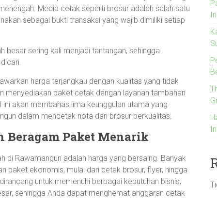
P
 menengah. Media cetak seperti brosur adalah salah satu
I
nakan sebagai bukti transaksi yang wajib dimiliki setiap
K
S
besar sering kali menjadi tantangan, sehingga
P
dicari.
B
arkan harga terjangkau dengan kualitas yang tidak
T
an menyediakan paket cetak dengan layanan tambahan
G
l ini akan membahas lima keunggulan utama yang
gun dalam mencetak nota dan brosur berkualitas.
H
I
n Beragam Paket Menarik
ah di Rawamangun adalah harga yang bersaing. Banyak
 paket ekonomis, mulai dari cetak brosur, flyer, hingga
 dirancang untuk memenuhi berbagai kebutuhan bisnis,
T
besar, sehingga Anda dapat menghemat anggaran cetak