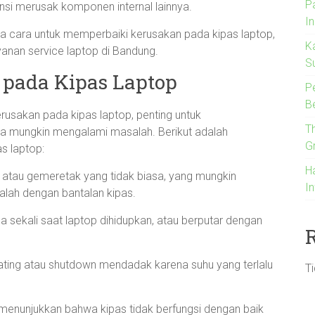
P
nsi merusak komponen internal lainnya.
I
pa cara untuk memperbaiki kerusakan pada kipas laptop,
K
anan service laptop di Bandung.
S
 pada Kipas Laptop
P
B
sakan pada kipas laptop, penting untuk
T
da mungkin mengalami masalah. Berikut adalah
G
s laptop:
H
ik atau gemeretak yang tidak biasa, yang mungkin
I
lah dengan bantalan kipas.
a sekali saat laptop dihidupkan, atau berputar dengan
ating atau shutdown mendadak karena suhu yang terlalu
T
menunjukkan bahwa kipas tidak berfungsi dengan baik