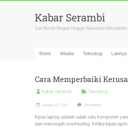
Skip
to
Kabar Serambi
content
Dari Berita Ringan hingga Wawasan Mendalam
Bisnis
Wisata
Teknologi
Lainnya
Cara Memperbaiki Kerusa
Kabar Serambi
Teknologi
Januari 25, 2024
0 Komentar
Kipas laptop adalah salah satu komponen yang
dan mencegah overheating. Ketika kipas lapt