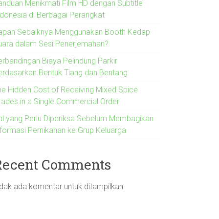
anduan Menikmati Film HD dengan Subtitle
ndonesia di Berbagai Perangkat
apan Sebaiknya Menggunakan Booth Kedap
uara dalam Sesi Penerjemahan?
erbandingan Biaya Pelindung Parkir
erdasarkan Bentuk Tiang dan Bentang
he Hidden Cost of Receiving Mixed Spice
rades in a Single Commercial Order
al yang Perlu Diperiksa Sebelum Membagikan
nformasi Pernikahan ke Grup Keluarga
Recent Comments
idak ada komentar untuk ditampilkan.