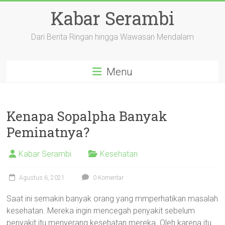
Skip
Kabar Serambi
to
content
Dari Berita Ringan hingga Wawasan Mendalam
Menu
Kenapa Sopalpha Banyak
Peminatnya?
Kabar Serambi
Kesehatan
Agustus 6, 2021
0 Komentar
Saat ini semakin banyak orang yang mmperhatikan masalah
kesehatan. Mereka ingin mencegah penyakit sebelum
penyakit itu menyerang kesehatan mereka. Oleh karena itu