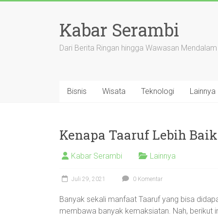
Skip
to
Kabar Serambi
content
Dari Berita Ringan hingga Wawasan Mendalam
Bisnis
Wisata
Teknologi
Lainnya
Kenapa Taaruf Lebih Baik
Kabar Serambi
Lainnya
Juli 29, 2021
0 Komentar
Banyak sekali manfaat Taaruf yang bisa dida
membawa banyak kemaksiatan. Nah, berikut in