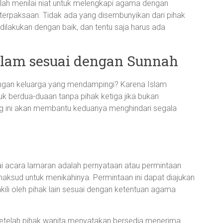
alah menilai niat untuk melengkapi agama dengan
eterpaksaan. Tidak ada yang disembunyikan dari pihak
dilakukan dengan baik, dan tentu saja harus ada
slam sesuai dengan Sunnah
engan keluarga yang mendampingi? Karena Islam
uk berdua-duaan tanpa pihak ketiga jika bukan
g ini akan membantu keduanya menghindari segala
gai acara lamaran adalah pernyataan atau permintaan
ksud untuk menikahinya. Permintaan ini dapat diajukan
kili oleh pihak lain sesuai dengan ketentuan agama
i setelah pihak wanita menyatakan bersedia menerima