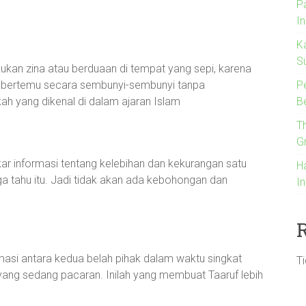
P
I
K
S
kukan zina atau berduaan di tempat yang sepi, karena
ng bertemu secara sembunyi-sembunyi tanpa
P
kah yang dikenal di dalam ajaran Islam
B
T
G
kar informasi tentang kelebihan dan kekurangan satu
H
a tahu itu. Jadi tidak akan ada kebohongan dan
I
rmasi antara kedua belah pihak dalam waktu singkat
T
g yang sedang pacaran. Inilah yang membuat Taaruf lebih