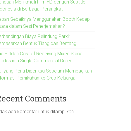
anduan Menikmati Film HD dengan Subtitle
ndonesia di Berbagai Perangkat
apan Sebaiknya Menggunakan Booth Kedap
uara dalam Sesi Penerjemahan?
erbandingan Biaya Pelindung Parkir
erdasarkan Bentuk Tiang dan Bentang
he Hidden Cost of Receiving Mixed Spice
rades in a Single Commercial Order
al yang Perlu Diperiksa Sebelum Membagikan
nformasi Pernikahan ke Grup Keluarga
Recent Comments
idak ada komentar untuk ditampilkan.