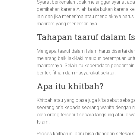
Syarat berkenalan tidak melanggar syariat ad
pernikahan karena Allah ta’ala bukan karena k
lain dan jika menerima atau menolaknya harus 
mahram yang menemaninya.
Tahapan taaruf dalam I
Mengapa taaruf dalam Islam harus disertai d
melarang baik laki-laki maupun perempuan unt
mahramnya. Selain itu keberadaan pendampin
bentuk fitnah dari masyarakat sekitar.
Apa itu khitbah?
Khitbah atau yang biasa juga kita sebut seba
seorang pria kepada seorang wanita dengan ma
oleh orang tersebut secara langsung atau diwa
Islam.
Proses khitbah ini baru bisa dianggap selesa