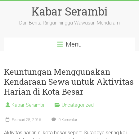
Skip
Kabar Serambi
to
content
Dari Berita Ringan hingga Wawasan Mendalam
Menu
Keuntungan Menggunakan
Kendaraan Sewa untuk Aktivitas
Harian di Kota Besar
Kabar Serambi
Uncategorized
Februari 28, 2026
0 Komentar
Aktivitas harian di kota besar seperti Surabaya sering kali