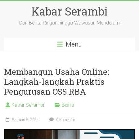
Skip
Kabar Serambi
to
content
Dari Berita Ringan hingga Wawasan Mendalam
Menu
Membangun Usaha Online:
Langkah-langkah Praktis
Pengurusan OSS RBA
Kabar Serambi
Bisnis
Februari 8, 2024
0 Komentar