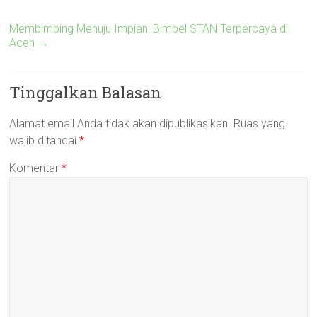
Membimbing Menuju Impian: Bimbel STAN Terpercaya di
Aceh
→
Tinggalkan Balasan
Alamat email Anda tidak akan dipublikasikan.
Ruas yang
wajib ditandai
*
Komentar
*