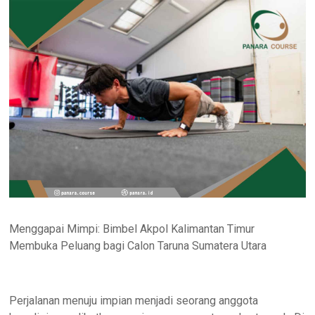
Menggapai Mimpi: Bimbel Akpol Kalimantan Timur
Membuka Peluang bagi Calon Taruna Sumatera Utara
Perjalanan menuju impian menjadi seorang anggota