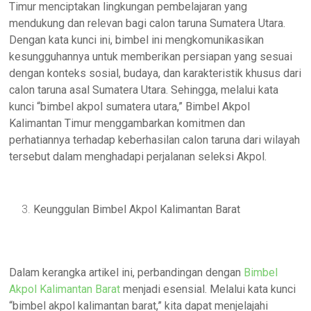
Timur menciptakan lingkungan pembelajaran yang
mendukung dan relevan bagi calon taruna Sumatera Utara.
Dengan kata kunci ini, bimbel ini mengkomunikasikan
kesungguhannya untuk memberikan persiapan yang sesuai
dengan konteks sosial, budaya, dan karakteristik khusus dari
calon taruna asal Sumatera Utara. Sehingga, melalui kata
kunci “bimbel akpol sumatera utara,” Bimbel Akpol
Kalimantan Timur menggambarkan komitmen dan
perhatiannya terhadap keberhasilan calon taruna dari wilayah
tersebut dalam menghadapi perjalanan seleksi Akpol.
Keunggulan Bimbel Akpol Kalimantan Barat
Dalam kerangka artikel ini, perbandingan dengan
Bimbel
Akpol Kalimantan Barat
menjadi esensial. Melalui kata kunci
“bimbel akpol kalimantan barat,” kita dapat menjelajahi