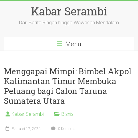
Skip
Kabar Serambi
to
content
Dari Berita Ringan hingga Wawasan Mendalam
Menu
Menggapai Mimpi: Bimbel Akpol
Kalimantan Timur Membuka
Peluang bagi Calon Taruna
Sumatera Utara
Kabar Serambi
Bisnis
Februari 17, 2024
0 Komentar