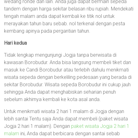
wedang ronde dan lain. Anda juga dapat bermain sepeda
tandem dengan harga sekitar belasan ribu rupiah. Mendekati
tengah malam anda dapat kembali ke titik nol untuk
merayakan tahun baru sebab. nol terkenal dengan pesta
kembang apinya pada pergantian tahun.
Hari kedua
Tidak lengkap mengunjungi Jogja tanpa berwisata di
kawasan Borobudur. Anda bisa langsung membeli tiket dan
masuk ke Candi Borobudur atau terlebih dahulu menikmati
wisata sepeda dengan berkeliling pedesaan yang berada di
sekitar Borobudur. Wisata sepeda Borobudur ini cukup jauh
sehingga Anda dapat menghabiskan seharian penuh
sebelum akhirnya kembali ke kota asal anda.
Untuk menikmati wisata 2 hari 1 malam di Jogja dengan
lebih santai Tentu saja Anda dapat membeli (paket wisata
Jogja 2 hari 1 malam). Dengan
paket wisata Jogja 2 hari 1
malam
ini, Anda dapat berbicara dengan santai sebab