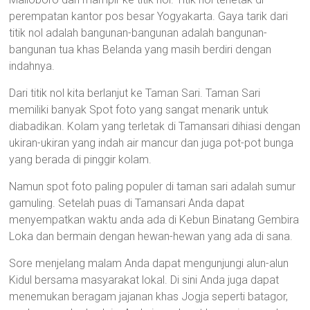
perempatan kantor pos besar Yogyakarta. Gaya tarik dari
titik nol adalah bangunan-bangunan adalah bangunan-
bangunan tua khas Belanda yang masih berdiri dengan
indahnya.
Dari titik nol kita berlanjut ke Taman Sari. Taman Sari
memiliki banyak Spot foto yang sangat menarik untuk
diabadikan. Kolam yang terletak di Tamansari dihiasi dengan
ukiran-ukiran yang indah air mancur dan juga pot-pot bunga
yang berada di pinggir kolam.
Namun spot foto paling populer di taman sari adalah sumur
gamuling. Setelah puas di Tamansari Anda dapat
menyempatkan waktu anda ada di Kebun Binatang Gembira
Loka dan bermain dengan hewan-hewan yang ada di sana.
Sore menjelang malam Anda dapat mengunjungi alun-alun
Kidul bersama masyarakat lokal. Di sini Anda juga dapat
menemukan beragam jajanan khas Jogja seperti batagor,