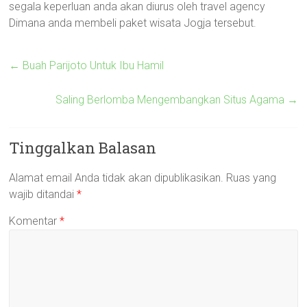
segala keperluan anda akan diurus oleh travel agency
Dimana anda membeli paket wisata Jogja tersebut.
←
Buah Parijoto Untuk Ibu Hamil
Saling Berlomba Mengembangkan Situs Agama
→
Tinggalkan Balasan
Alamat email Anda tidak akan dipublikasikan.
Ruas yang
wajib ditandai
*
Komentar
*