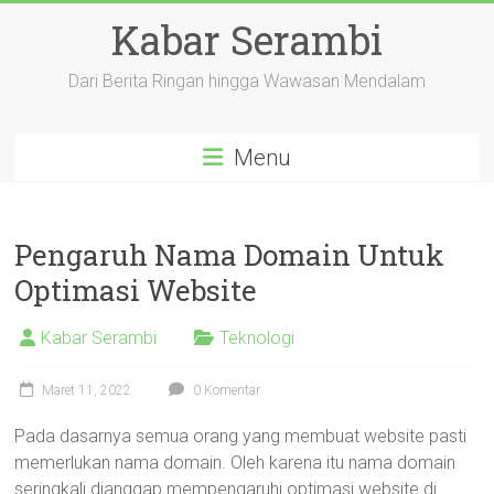
Skip
Kabar Serambi
to
content
Dari Berita Ringan hingga Wawasan Mendalam
Menu
Pengaruh Nama Domain Untuk
Optimasi Website
Kabar Serambi
Teknologi
Maret 11, 2022
0 Komentar
Pada dasarnya semua orang yang membuat website pasti
memerlukan nama domain. Oleh karena itu nama domain
seringkali dianggap mempengaruhi optimasi website di