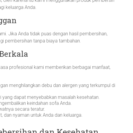
n, oleh karena itu kami menggunakan produk pembersih
gi keluarga Anda.
ggan
mi. Jika Anda tidak puas dengan hasil pembersihan,
ngi pembersihan tanpa biaya tambahan.
 Berkala
jasa profesional kami memberikan berbagai manfaat,
ngan menghilangkan debu dan alergen yang terkumpul di
i yang dapat menyebabkan masalah kesehatan.
gembalikan keindahan sofa Anda.
tnya secara teratur.
at, dan nyaman untuk Anda dan keluarga.
bersihan dan Kesehatan