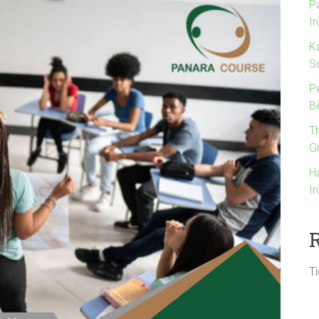
P
I
K
S
P
B
T
G
H
I
T