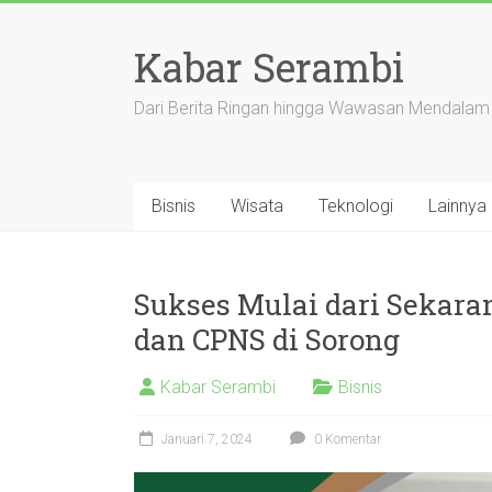
Skip
to
Kabar Serambi
content
Dari Berita Ringan hingga Wawasan Mendalam
Bisnis
Wisata
Teknologi
Lainnya
Sukses Mulai dari Sekaran
dan CPNS di Sorong
Kabar Serambi
Bisnis
Januari 7, 2024
0 Komentar