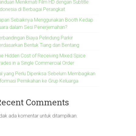
anduan Menikmati Film HD dengan Subtitle
ndonesia di Berbagai Perangkat
apan Sebaiknya Menggunakan Booth Kedap
uara dalam Sesi Penerjemahan?
erbandingan Biaya Pelindung Parkir
erdasarkan Bentuk Tiang dan Bentang
he Hidden Cost of Receiving Mixed Spice
rades in a Single Commercial Order
al yang Perlu Diperiksa Sebelum Membagikan
nformasi Pernikahan ke Grup Keluarga
Recent Comments
idak ada komentar untuk ditampilkan.