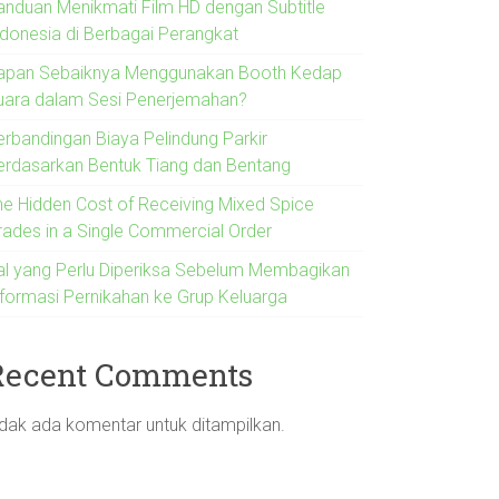
anduan Menikmati Film HD dengan Subtitle
ndonesia di Berbagai Perangkat
apan Sebaiknya Menggunakan Booth Kedap
uara dalam Sesi Penerjemahan?
erbandingan Biaya Pelindung Parkir
erdasarkan Bentuk Tiang dan Bentang
he Hidden Cost of Receiving Mixed Spice
rades in a Single Commercial Order
al yang Perlu Diperiksa Sebelum Membagikan
nformasi Pernikahan ke Grup Keluarga
Recent Comments
idak ada komentar untuk ditampilkan.