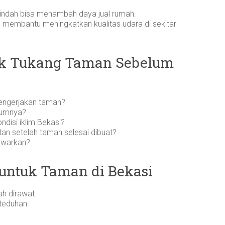
indah bisa menambah daya jual rumah.
 membantu meningkatkan kualitas udara di sekitar
uk Tukang Taman Sebelum
engerjakan taman?
elumnya?
disi iklim Bekasi?
an setelah taman selesai dibuat?
awarkan?
ntuk Taman di Bekasi
h dirawat.
teduhan.