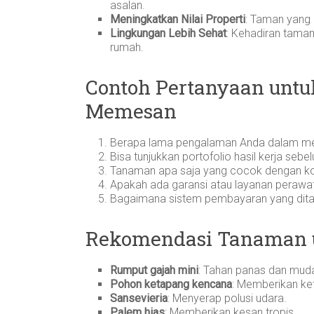
asalan.
Meningkatkan Nilai Properti
: Taman yang 
Lingkungan Lebih Sehat
: Kehadiran taman
rumah.
Contoh Pertanyaan unt
Memesan
Berapa lama pengalaman Anda dalam m
Bisa tunjukkan portofolio hasil kerja seb
Tanaman apa saja yang cocok dengan kon
Apakah ada garansi atau layanan perawat
Bagaimana sistem pembayaran yang dit
Rekomendasi Tanaman u
Rumput gajah mini
: Tahan panas dan muda
Pohon ketapang kencana
: Memberikan ke
Sansevieria
: Menyerap polusi udara.
Palem hias
: Memberikan kesan tropis.