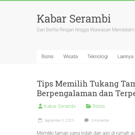
Skip
to
Kabar Serambi
content
Dari Berita Ringan hingga Wawasan Mendalam
Bisnis
Wisata
Teknologi
Lainnya
Tips Memilih Tukang Ta
Berpengalaman dan Terp
Kabar Serambi
Bisnis
September 5, 2025
0 Komentar
Memiliki taman yang indah dan asri di rumah 