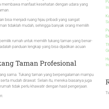
P
uga membawa manfaat kesehatan dengan udara yang
I
yaman.
K
an bisa menjadi ruang hijau pribadi yang sangat
S
an tidaklah mudah, sehingga banyak orang memilih
P
B
 pemilik rumah untuk memilih tukang taman yang benar-
T
adalah panduan lengkap yang bisa dijadikan acuan
G
H
kang Taman Profesional
I
n yang sama. Tukang taman yang berpengalaman mampu
, serta mudah dirawat. Selain itu, mereka biasanya juga
rumah tidak perlu khawatir dengan hasil pengerjaan.
T
n: