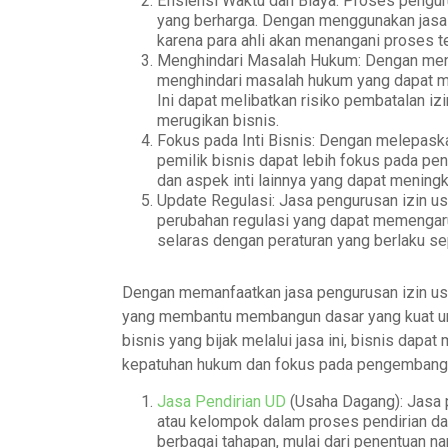
Efisiensi Waktu dan Biaya: Proses pengu
yang berharga. Dengan menggunakan jasa 
karena para ahli akan menangani proses t
Menghindari Masalah Hukum: Dengan meng
menghindari masalah hukum yang dapat mun
Ini dapat melibatkan risiko pembatalan iz
merugikan bisnis.
Fokus pada Inti Bisnis: Dengan melepaska
pemilik bisnis dapat lebih fokus pada pe
dan aspek inti lainnya yang dapat meningk
Update Regulasi: Jasa pengurusan izin u
perubahan regulasi yang dapat memengaru
selaras dengan peraturan yang berlaku se
Dengan memanfaatkan jasa pengurusan izin usa
yang membantu membangun dasar yang kuat unt
bisnis yang bijak melalui jasa ini, bisnis da
kepatuhan hukum dan fokus pada pengembanga
Jasa Pendirian UD
(Usaha Dagang): Jasa 
atau kelompok dalam proses pendirian da
berbagai tahapan, mulai dari penentuan