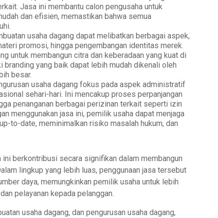
terkait. Jasa ini membantu calon pengusaha untuk
 mudah dan efisien, memastikan bahwa semua
uhi.
mbuatan usaha dagang dapat melibatkan berbagai aspek,
materi promosi, hingga pengembangan identitas merek.
ng untuk membangun citra dan keberadaan yang kuat di
 branding yang baik dapat lebih mudah dikenali oleh
bih besar.
ngurusan usaha dagang fokus pada aspek administratif
asional sehari-hari. Ini mencakup proses perpanjangan
ga penanganan berbagai perizinan terkait seperti izin
ngan menggunakan jasa ini, pemilik usaha dapat menjaga
up-to-date, meminimalkan risiko masalah hukum, dan
a ini berkontribusi secara signifikan dalam membangun
lam lingkup yang lebih luas, penggunaan jasa tersebut
mber daya, memungkinkan pemilik usaha untuk lebih
dan pelayanan kepada pelanggan.
uatan usaha dagang, dan pengurusan usaha dagang,