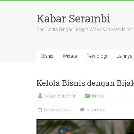
Skip
to
Kabar Serambi
content
Dari Berita Ringan hingga Wawasan Mendalam
Bisnis
Wisata
Teknologi
Lainnya
Kelola Bisnis dengan Bija
Kabar Serambi
Bisnis
Februari 5, 2024
0 Komentar