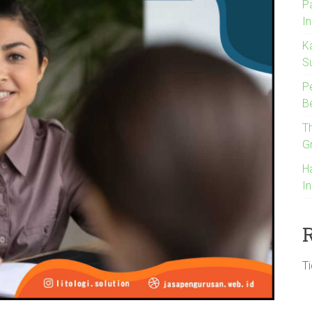
P
I
K
S
P
B
T
G
H
I
T