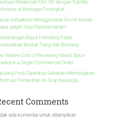
anduan Menikmati Film HD dengan Subtitle
ndonesia di Berbagai Perangkat
apan Sebaiknya Menggunakan Booth Kedap
uara dalam Sesi Penerjemahan?
erbandingan Biaya Pelindung Parkir
erdasarkan Bentuk Tiang dan Bentang
he Hidden Cost of Receiving Mixed Spice
rades in a Single Commercial Order
al yang Perlu Diperiksa Sebelum Membagikan
nformasi Pernikahan ke Grup Keluarga
Recent Comments
idak ada komentar untuk ditampilkan.