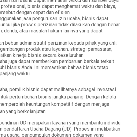
rusan izin usaha dapat memakan waktu dan sumber daya
profesional, bisnis dapat menghemat waktu dan biaya,
ersebut dengan cepat dan efisien.
gunakan jasa pengurusan izin usaha, bisnis dapat
cul jika proses perizinan tidak dilakukan dengan benar.
in, denda, atau masalah hukum lainnya yang dapat
n beban administratif perizinan kepada pihak yang ahli,
ngembangan produk atau layanan, strategi pemasaran,
atkan kinerja bisnis secara keseluruhan.
saha juga dapat memberikan pembaruan berkala terkait
hi bisnis Anda. Ini memastikan bahwa bisnis tetap
panjang waktu.
ha, pemilik bisnis dapat melihatnya sebagai investasi
uk pertumbuhan bisnis jangka panjang. Dengan kelola
pat memperoleh keuntungan kompetitif dengan menjaga
n yang berkelanjutan.
pendirian UD merupakan layanan yang membantu individu
n pendaftaran Usaha Dagang (UD). Proses ini melibatkan
 nama usaha, pengumpulan dokumen-dokumen yang