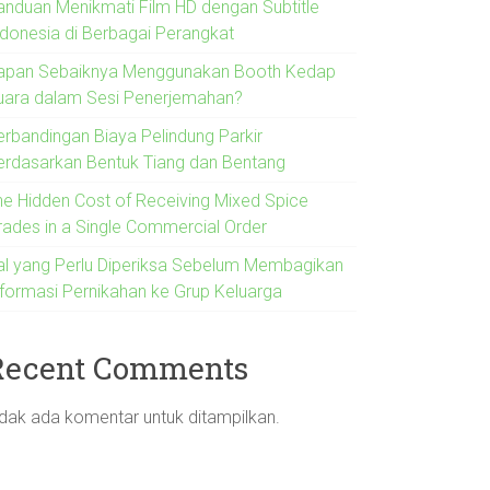
anduan Menikmati Film HD dengan Subtitle
ndonesia di Berbagai Perangkat
apan Sebaiknya Menggunakan Booth Kedap
uara dalam Sesi Penerjemahan?
erbandingan Biaya Pelindung Parkir
erdasarkan Bentuk Tiang dan Bentang
he Hidden Cost of Receiving Mixed Spice
rades in a Single Commercial Order
al yang Perlu Diperiksa Sebelum Membagikan
nformasi Pernikahan ke Grup Keluarga
Recent Comments
idak ada komentar untuk ditampilkan.