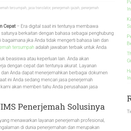
P
rjemah tersumpah
,
jasa translator
,
penerjemah ijazah
,
penerjemah
I
K
n Cepat
– Era digital saat ini tentunya membawa
S
ah satunya berkaitan dengan bahasa sebagai penghubung
P
i bagaimana jika Anda tidak mengerti bahasa lain dan
B
jemah tersumpah
adalah jawaban terbaik untuk Anda.
T
uk beasiswa atau keperluan lain. Anda akan
G
ja dengan cepat dan tentunya akurat. Layanan
H
 dan Anda dapat menerjemahkan berbagai dokumen
I
aat ini Anda sedang mencari jasa penerjemah
ni kami akan memberi tahu Anda perusahaan jasa
JIMS Penerjemah Solusinya
T
yang menawarkan layanan penerjemah profesional,
pengalaman di dunia penerjemahan dan merupakan