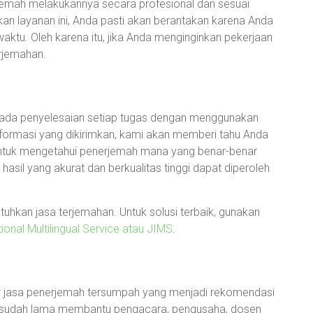
rjemah melakukannya secara profesional dan sesuai
an layanan ini, Anda pasti akan berantakan karena Anda
ktu. Oleh karena itu, jika Anda menginginkan pekerjaan
rjemahan.
pada penyelesaian setiap tugas dengan menggunakan
 informasi yang dikirimkan, kami akan memberi tahu Anda
untuk mengetahui penerjemah mana yang benar-benar
 hasil yang akurat dan berkualitas tinggi dapat diperoleh
hkan jasa terjemahan. Untuk solusi terbaik, gunakan
ional Multilingual Service atau JIMS
.
r jasa penerjemah tersumpah yang menjadi rekomendasi
ni sudah lama membantu pengacara, pengusaha, dosen