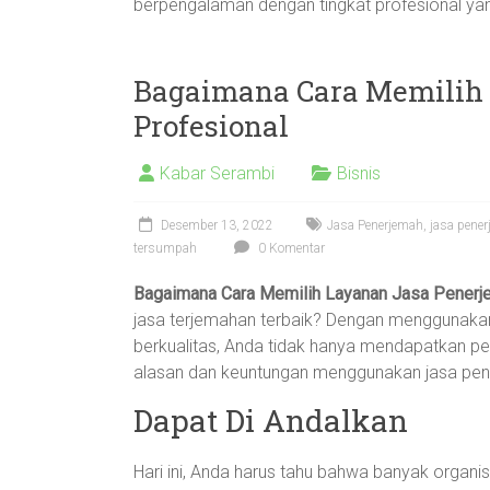
berpengalaman dengan tingkat profesional yang
Bagaimana Cara Memilih
Profesional
Kabar Serambi
Bisnis
Desember 13, 2022
Jasa Penerjemah
,
jasa pene
tersumpah
0 Komentar
Bagaimana Cara Memilih Layanan Jasa Penerj
jasa terjemahan terbaik? Dengan menggunakan
berkualitas, Anda tidak hanya mendapatkan pene
alasan dan keuntungan menggunakan jasa pene
Dapat Di Andalkan
Hari ini, Anda harus tahu bahwa banyak organi