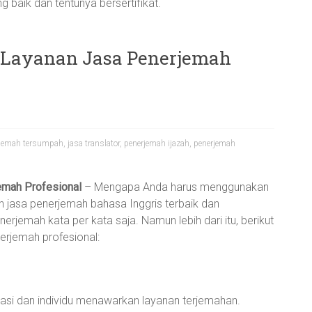
 baik dan tentunya bersertifikat.
 Layanan Jasa Penerjemah
rjemah tersumpah
,
jasa translator
,
penerjemah ijazah
,
penerjemah
emah Profesional
– Mengapa Anda harus menggunakan
 jasa penerjemah bahasa Inggris terbaik dan
rjemah kata per kata saja. Namun lebih dari itu, berikut
rjemah profesional:
sasi dan individu menawarkan layanan terjemahan.