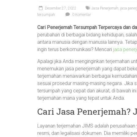
Desember 27, 2022
Jasa Penerjemah
,
jasa pene
tersumpah
0 Komentar
Cari Penerjemah Tersumpah Terpercaya dan da
perubahan di berbagai bidang kehidupan, sal
antara manusia dengan manusia lainnya. Tetap
ingin terus berkomunikasi? Mencari
jasa pener
Apalagi jika Anda menginginkan terjemahan unt
menemukan jasa penerjemah yang dapat beker
terjemahan menawarkan berbagai kemudahan
sesuai prosedur masing-masing negara. Jika s
tersumpah yang cepat dan akurat, di bawah i
terjemahan mana yang tepat untuk Anda.
Cari Jasa Penerjemah? 
Layanan terjemahan JIMS adalah perusahaan 
resmi, dan legalisasi dokumen. Dia memiliki 